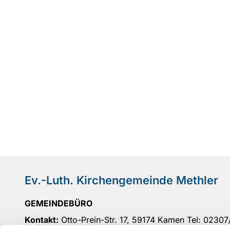
Ev.-Luth. Kirchengemeinde Methler
GEMEINDEBÜRO
Kontakt:
Otto-Prein-Str. 17, 59174 Kamen Tel: 0230
Mail
: UN-KG-Methler@ekvw.de