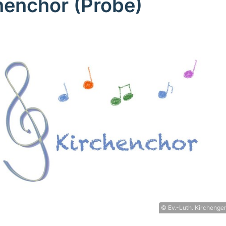
henchor (Probe)
© Ev.-Luth. Kirchenge