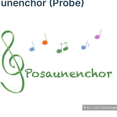
unenchor (Probe)
© Ev.-Luth. Kirchenge