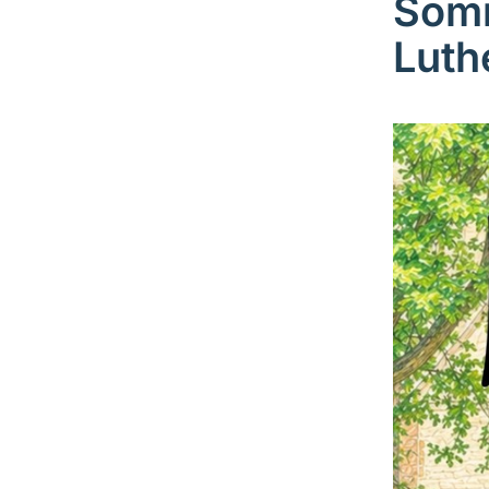
Somm
Luth