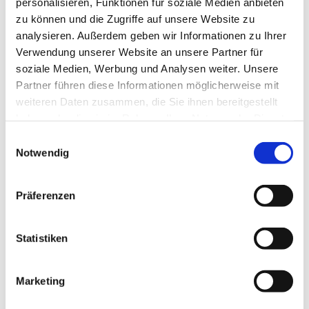
personalisieren, Funktionen für soziale Medien anbieten
zu können und die Zugriffe auf unsere Website zu
analysieren. Außerdem geben wir Informationen zu Ihrer
Verwendung unserer Website an unsere Partner für
soziale Medien, Werbung und Analysen weiter. Unsere
Dies könnte Sie auch
Partner führen diese Informationen möglicherweise mit
interessieren
weiteren Daten zusammen, die Sie ihnen bereitgestellt
haben oder die sie im Rahmen Ihrer Nutzung der Dienste
gesammelt haben.
Einwilligungsauswahl
Notwendig
Präferenzen
Statistiken
Marketing