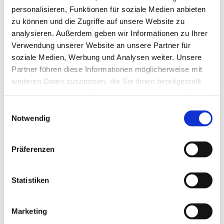
personalisieren, Funktionen für soziale Medien anbieten
zu können und die Zugriffe auf unsere Website zu
analysieren. Außerdem geben wir Informationen zu Ihrer
Verwendung unserer Website an unsere Partner für
soziale Medien, Werbung und Analysen weiter. Unsere
Partner führen diese Informationen möglicherweise mit
Dies könnte Sie auch
weiteren Daten zusammen, die Sie ihnen bereitgestellt
interessieren
haben oder die sie im Rahmen Ihrer Nutzung der Dienste
gesammelt haben.
Einwilligungsauswahl
Notwendig
Präferenzen
Statistiken
Marketing