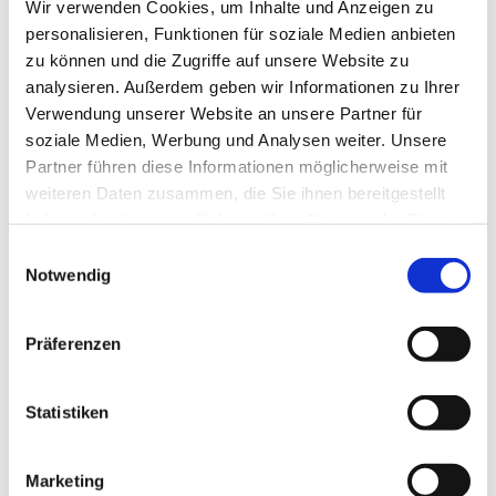
Wir verwenden Cookies, um Inhalte und Anzeigen zu
personalisieren, Funktionen für soziale Medien anbieten
zu können und die Zugriffe auf unsere Website zu
analysieren. Außerdem geben wir Informationen zu Ihrer
Verwendung unserer Website an unsere Partner für
soziale Medien, Werbung und Analysen weiter. Unsere
Partner führen diese Informationen möglicherweise mit
Dies könnte Sie auch
weiteren Daten zusammen, die Sie ihnen bereitgestellt
interessieren
haben oder die sie im Rahmen Ihrer Nutzung der Dienste
gesammelt haben.
Einwilligungsauswahl
Notwendig
Präferenzen
Statistiken
Marketing