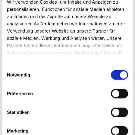
Wir verwenden Cookies, um Inhalte und Anzeigen zu
personalisieren, Funktionen für soziale Medien anbieten
zu können und die Zugriffe auf unsere Website zu
analysieren. Außerdem geben wir Informationen zu Ihrer
Verwendung unserer Website an unsere Partner für
soziale Medien, Werbung und Analysen weiter. Unsere
Partner führen diese Informationen möglicherweise mit
Dies könnte Sie auch
weiteren Daten zusammen, die Sie ihnen bereitgestellt
interessieren
haben oder die sie im Rahmen Ihrer Nutzung der Dienste
gesammelt haben.
Einwilligungsauswahl
Notwendig
Präferenzen
Statistiken
Marketing