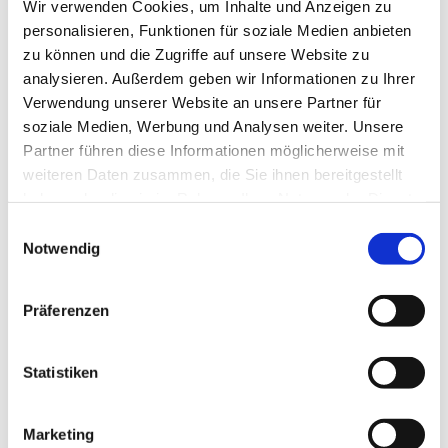
Wir verwenden Cookies, um Inhalte und Anzeigen zu
personalisieren, Funktionen für soziale Medien anbieten
zu können und die Zugriffe auf unsere Website zu
analysieren. Außerdem geben wir Informationen zu Ihrer
Verwendung unserer Website an unsere Partner für
soziale Medien, Werbung und Analysen weiter. Unsere
Partner führen diese Informationen möglicherweise mit
Dies könnte Sie auch
weiteren Daten zusammen, die Sie ihnen bereitgestellt
interessieren
haben oder die sie im Rahmen Ihrer Nutzung der Dienste
gesammelt haben.
Einwilligungsauswahl
Notwendig
Präferenzen
Statistiken
Marketing