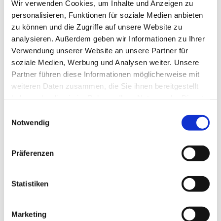
Wir verwenden Cookies, um Inhalte und Anzeigen zu
personalisieren, Funktionen für soziale Medien anbieten
zu können und die Zugriffe auf unsere Website zu
analysieren. Außerdem geben wir Informationen zu Ihrer
Verwendung unserer Website an unsere Partner für
soziale Medien, Werbung und Analysen weiter. Unsere
Partner führen diese Informationen möglicherweise mit
Dies könnte Sie auch
weiteren Daten zusammen, die Sie ihnen bereitgestellt
interessieren
haben oder die sie im Rahmen Ihrer Nutzung der Dienste
gesammelt haben.
Einwilligungsauswahl
Notwendig
Präferenzen
Statistiken
Marketing