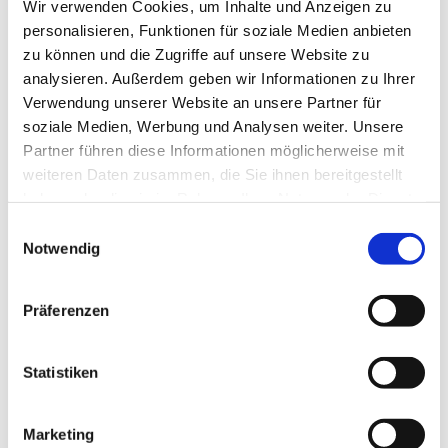
Wir verwenden Cookies, um Inhalte und Anzeigen zu
personalisieren, Funktionen für soziale Medien anbieten
zu können und die Zugriffe auf unsere Website zu
analysieren. Außerdem geben wir Informationen zu Ihrer
Verwendung unserer Website an unsere Partner für
soziale Medien, Werbung und Analysen weiter. Unsere
Partner führen diese Informationen möglicherweise mit
Dies könnte Sie auch
weiteren Daten zusammen, die Sie ihnen bereitgestellt
interessieren
haben oder die sie im Rahmen Ihrer Nutzung der Dienste
gesammelt haben.
Einwilligungsauswahl
Notwendig
Präferenzen
Statistiken
Marketing