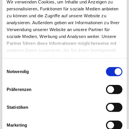
Wir verwenden Cookies, um Inhalte und Anzeigen zu
personalisieren, Funktionen für soziale Medien anbieten
zu können und die Zugriffe auf unsere Website zu
analysieren. Außerdem geben wir Informationen zu Ihrer
Verwendung unserer Website an unsere Partner für
soziale Medien, Werbung und Analysen weiter. Unsere
Partner führen diese Informationen möglicherweise mit
Dies könnte Sie auch
weiteren Daten zusammen, die Sie ihnen bereitgestellt
interessieren
haben oder die sie im Rahmen Ihrer Nutzung der Dienste
gesammelt haben.
Einwilligungsauswahl
Notwendig
Präferenzen
Statistiken
Marketing