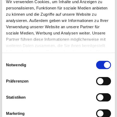
Wir verwenden Cookies, um Inhalte und Anzeigen zu
personalisieren, Funktionen für soziale Medien anbieten
zu können und die Zugriffe auf unsere Website zu
analysieren. Außerdem geben wir Informationen zu Ihrer
Verwendung unserer Website an unsere Partner für
soziale Medien, Werbung und Analysen weiter. Unsere
Partner führen diese Informationen möglicherweise mit
Dies könnte Sie auch
weiteren Daten zusammen, die Sie ihnen bereitgestellt
interessieren
haben oder die sie im Rahmen Ihrer Nutzung der Dienste
gesammelt haben.
Einwilligungsauswahl
Notwendig
Präferenzen
Statistiken
Marketing