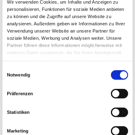
Wir verwenden Cookies, um Inhalte und Anzeigen zu
personalisieren, Funktionen für soziale Medien anbieten
zu können und die Zugriffe auf unsere Website zu
analysieren. Außerdem geben wir Informationen zu Ihrer
Verwendung unserer Website an unsere Partner für
soziale Medien, Werbung und Analysen weiter. Unsere
Partner führen diese Informationen möglicherweise mit
Dies könnte Sie auch
weiteren Daten zusammen, die Sie ihnen bereitgestellt
interessieren
haben oder die sie im Rahmen Ihrer Nutzung der Dienste
gesammelt haben.
Einwilligungsauswahl
Notwendig
Präferenzen
Statistiken
Marketing