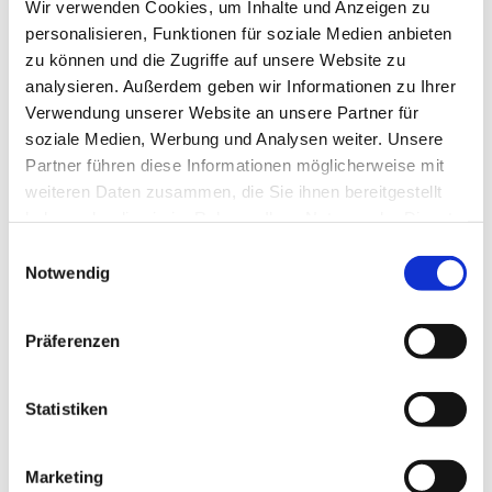
Wir verwenden Cookies, um Inhalte und Anzeigen zu
personalisieren, Funktionen für soziale Medien anbieten
zu können und die Zugriffe auf unsere Website zu
analysieren. Außerdem geben wir Informationen zu Ihrer
Verwendung unserer Website an unsere Partner für
soziale Medien, Werbung und Analysen weiter. Unsere
Partner führen diese Informationen möglicherweise mit
Dies könnte Sie auch
weiteren Daten zusammen, die Sie ihnen bereitgestellt
interessieren
haben oder die sie im Rahmen Ihrer Nutzung der Dienste
gesammelt haben.
Einwilligungsauswahl
Notwendig
Präferenzen
Statistiken
Marketing