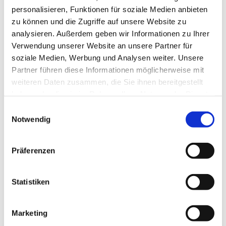
personalisieren, Funktionen für soziale Medien anbieten
zu können und die Zugriffe auf unsere Website zu
analysieren. Außerdem geben wir Informationen zu Ihrer
Verwendung unserer Website an unsere Partner für
soziale Medien, Werbung und Analysen weiter. Unsere
Partner führen diese Informationen möglicherweise mit
Dies könnte Sie auch
weiteren Daten zusammen, die Sie ihnen bereitgestellt
interessieren
haben oder die sie im Rahmen Ihrer Nutzung der Dienste
gesammelt haben.
Einwilligungsauswahl
Notwendig
Präferenzen
Statistiken
Marketing