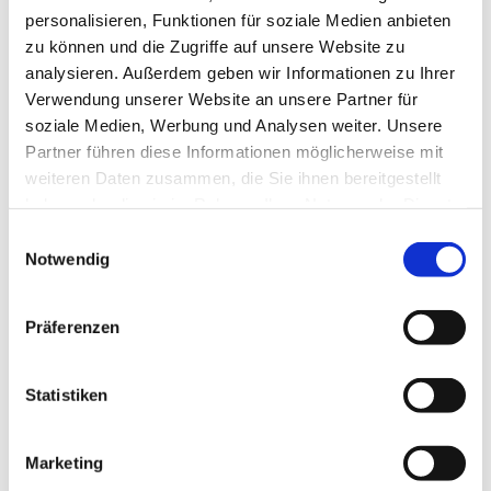
personalisieren, Funktionen für soziale Medien anbieten
zu können und die Zugriffe auf unsere Website zu
analysieren. Außerdem geben wir Informationen zu Ihrer
Verwendung unserer Website an unsere Partner für
soziale Medien, Werbung und Analysen weiter. Unsere
Partner führen diese Informationen möglicherweise mit
Dies könnte Sie auch
weiteren Daten zusammen, die Sie ihnen bereitgestellt
interessieren
haben oder die sie im Rahmen Ihrer Nutzung der Dienste
gesammelt haben.
Einwilligungsauswahl
Notwendig
Präferenzen
Statistiken
Marketing