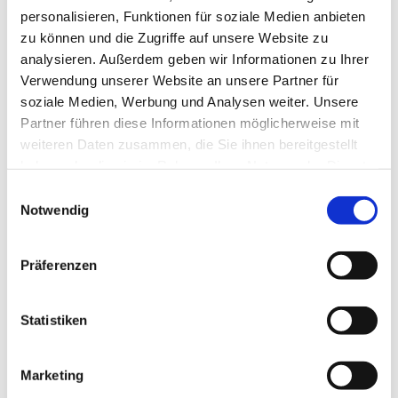
personalisieren, Funktionen für soziale Medien anbieten
zu können und die Zugriffe auf unsere Website zu
analysieren. Außerdem geben wir Informationen zu Ihrer
Verwendung unserer Website an unsere Partner für
soziale Medien, Werbung und Analysen weiter. Unsere
Partner führen diese Informationen möglicherweise mit
Dies könnte Sie auch
weiteren Daten zusammen, die Sie ihnen bereitgestellt
interessieren
haben oder die sie im Rahmen Ihrer Nutzung der Dienste
gesammelt haben.
Einwilligungsauswahl
Notwendig
Präferenzen
Statistiken
Marketing