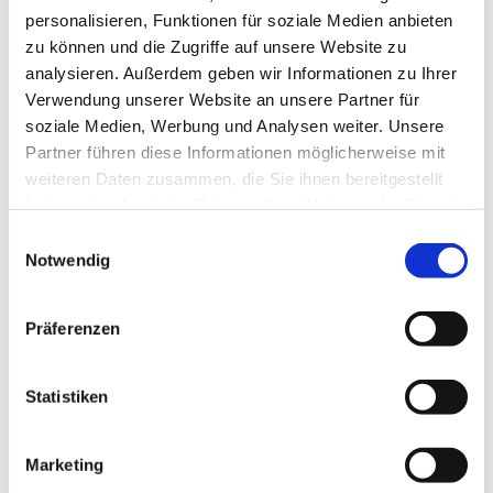
personalisieren, Funktionen für soziale Medien anbieten
zu können und die Zugriffe auf unsere Website zu
analysieren. Außerdem geben wir Informationen zu Ihrer
Verwendung unserer Website an unsere Partner für
soziale Medien, Werbung und Analysen weiter. Unsere
Partner führen diese Informationen möglicherweise mit
Dies könnte Sie auch
weiteren Daten zusammen, die Sie ihnen bereitgestellt
interessieren
haben oder die sie im Rahmen Ihrer Nutzung der Dienste
gesammelt haben.
Einwilligungsauswahl
Notwendig
Präferenzen
Statistiken
Marketing