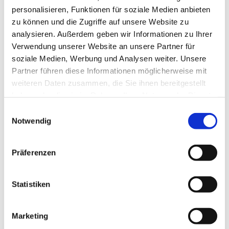
personalisieren, Funktionen für soziale Medien anbieten
zu können und die Zugriffe auf unsere Website zu
analysieren. Außerdem geben wir Informationen zu Ihrer
Verwendung unserer Website an unsere Partner für
soziale Medien, Werbung und Analysen weiter. Unsere
Partner führen diese Informationen möglicherweise mit
Dies könnte Sie auch
weiteren Daten zusammen, die Sie ihnen bereitgestellt
interessieren
haben oder die sie im Rahmen Ihrer Nutzung der Dienste
gesammelt haben.
Einwilligungsauswahl
Notwendig
Präferenzen
Statistiken
Marketing