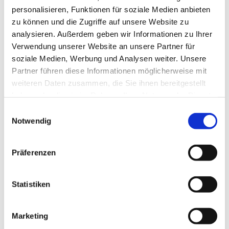
personalisieren, Funktionen für soziale Medien anbieten
zu können und die Zugriffe auf unsere Website zu
analysieren. Außerdem geben wir Informationen zu Ihrer
Verwendung unserer Website an unsere Partner für
soziale Medien, Werbung und Analysen weiter. Unsere
Partner führen diese Informationen möglicherweise mit
Dies könnte Sie auch
weiteren Daten zusammen, die Sie ihnen bereitgestellt
interessieren
haben oder die sie im Rahmen Ihrer Nutzung der Dienste
gesammelt haben.
Einwilligungsauswahl
Notwendig
Präferenzen
Statistiken
Marketing