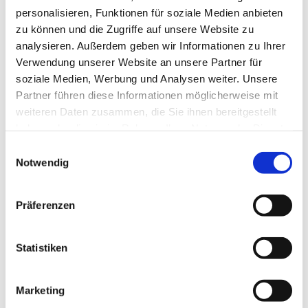
personalisieren, Funktionen für soziale Medien anbieten
zu können und die Zugriffe auf unsere Website zu
analysieren. Außerdem geben wir Informationen zu Ihrer
Verwendung unserer Website an unsere Partner für
soziale Medien, Werbung und Analysen weiter. Unsere
Partner führen diese Informationen möglicherweise mit
Dies könnte Sie auch
weiteren Daten zusammen, die Sie ihnen bereitgestellt
interessieren
haben oder die sie im Rahmen Ihrer Nutzung der Dienste
gesammelt haben.
Einwilligungsauswahl
Notwendig
Präferenzen
Statistiken
Marketing