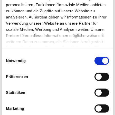
personalisieren, Funktionen für soziale Medien anbieten
zu können und die Zugriffe auf unsere Website zu
analysieren. Außerdem geben wir Informationen zu Ihrer
Verwendung unserer Website an unsere Partner für
soziale Medien, Werbung und Analysen weiter. Unsere
Partner führen diese Informationen möglicherweise mit
Dies könnte Sie auch
weiteren Daten zusammen, die Sie ihnen bereitgestellt
interessieren
haben oder die sie im Rahmen Ihrer Nutzung der Dienste
gesammelt haben.
Einwilligungsauswahl
Notwendig
Präferenzen
Statistiken
Marketing