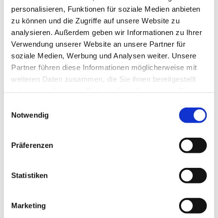
personalisieren, Funktionen für soziale Medien anbieten
zu können und die Zugriffe auf unsere Website zu
analysieren. Außerdem geben wir Informationen zu Ihrer
Verwendung unserer Website an unsere Partner für
soziale Medien, Werbung und Analysen weiter. Unsere
Partner führen diese Informationen möglicherweise mit
Dies könnte Sie auch
weiteren Daten zusammen, die Sie ihnen bereitgestellt
interessieren
haben oder die sie im Rahmen Ihrer Nutzung der Dienste
gesammelt haben.
Einwilligungsauswahl
Notwendig
Präferenzen
Statistiken
Marketing