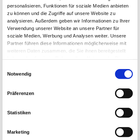
personalisieren, Funktionen für soziale Medien anbieten
zu können und die Zugriffe auf unsere Website zu
analysieren. Außerdem geben wir Informationen zu Ihrer
Verwendung unserer Website an unsere Partner für
soziale Medien, Werbung und Analysen weiter. Unsere
Partner führen diese Informationen möglicherweise mit
Dies könnte Sie auch
weiteren Daten zusammen, die Sie ihnen bereitgestellt
interessieren
haben oder die sie im Rahmen Ihrer Nutzung der Dienste
gesammelt haben.
Einwilligungsauswahl
Notwendig
Präferenzen
Statistiken
Marketing