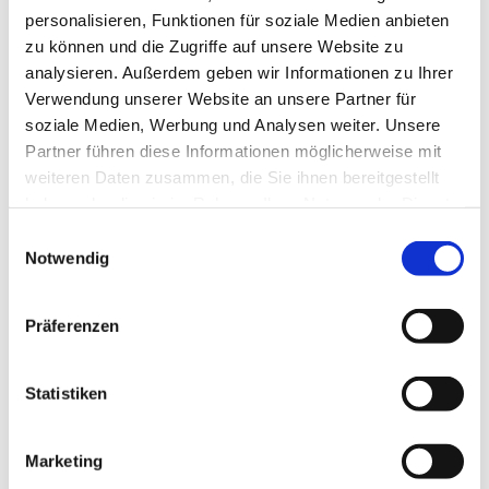
personalisieren, Funktionen für soziale Medien anbieten
zu können und die Zugriffe auf unsere Website zu
analysieren. Außerdem geben wir Informationen zu Ihrer
Verwendung unserer Website an unsere Partner für
soziale Medien, Werbung und Analysen weiter. Unsere
Partner führen diese Informationen möglicherweise mit
Dies könnte Sie auch
weiteren Daten zusammen, die Sie ihnen bereitgestellt
interessieren
haben oder die sie im Rahmen Ihrer Nutzung der Dienste
gesammelt haben.
Einwilligungsauswahl
Notwendig
Präferenzen
Statistiken
Marketing