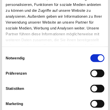
personalisieren, Funktionen für soziale Medien anbieten
zu können und die Zugriffe auf unsere Website zu
analysieren. Außerdem geben wir Informationen zu Ihrer
Verwendung unserer Website an unsere Partner für
soziale Medien, Werbung und Analysen weiter. Unsere
Partner führen diese Informationen möglicherweise mit
Dies könnte Sie auch
weiteren Daten zusammen, die Sie ihnen bereitgestellt
interessieren
haben oder die sie im Rahmen Ihrer Nutzung der Dienste
gesammelt haben.
Einwilligungsauswahl
Notwendig
Präferenzen
Statistiken
Marketing